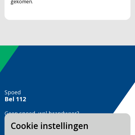
gekomen.
Spoed
Bel
112
Geen spoed, wel brandweer?
Bel
0900 0904
Cookie instellingen
Veilig Leven?