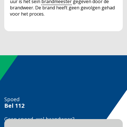
uur is het sein
brandmeester
gegeven door de
brandweer. De brand heeft geen gevolgen gehad
voor het proces.
Spoed
Bel
112
Geen spoed, wel brandweer?
Bel
0900 0904