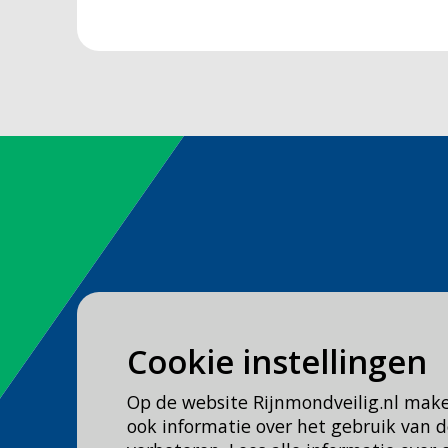
Spoed
Cookie instellingen
Bel
112
Op de website Rijnmondveilig.nl mak
Geen spoed, wel brandweer?
ook informatie over het gebruik van
Bel
0900 0904