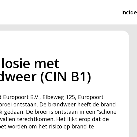
Incid
Overzicht incidente
Hulpdiensten nodig
losie met
CIN-meldingen
dweer (CIN B1)
d Europoort B.V., Elbeweg 125, Europoort
broei ontstaan. De brandweer heeft de brand
k gedaan. De broei is ontstaan in een “schone
allen terechtkomen. Het lijkt erop dat de
t worden om het risico op brand te