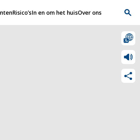
enten
Risico’s
In en om het huis
Over ons
n
Over Rijnmondveilig
?
Nieuws
Veilig Leven
Contact