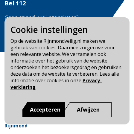
Bel
112
Geen spoed, wel brandweer?
Bel
0900 0904
Cookie instellingen
Veilig Leven?
Op de website Rijnmondveilig.nl maken we
Bel 0900-8387
gebruik van cookies. Daarmee zorgen we voor
een relevante website. We verzamelen ook
informatie over het gebruik van de website,
onderzoeken het bezoekersgedrag en gebruiken
deze data om de website te verbeteren. Lees alle
informatie over cookies in onze
Privacy-
Blijf op de hoogte
verklaring
.
Cookie- en Privacybeleid
Toegankelijkheid
Accepteren
Afwijzen
Dit is een website van
:
Veiligheidsregio Rotterdam-
Rijnmond