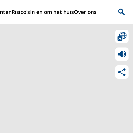
enten
Risico’s
In en om het huis
Over ons
n
Over Rijnmondveilig
?
Nieuws
Veilig Leven
Contact