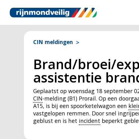
CIN meldingen
Brand/broei/exp
assistentie bran
Geplaatst op
woensdag 18 september 02
CIN
-melding (B1) Prorail. Op een doorg
A15, is bij een spoorketelwagon een
kle
vastgelopen remmen. Door snel ingrijp
geblust en is het
incident
beperkt geble