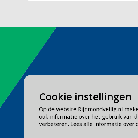
Spoed
Cookie instellingen
Bel
112
Op de website Rijnmondveilig.nl mak
Geen spoed, wel brandweer?
ook informatie over het gebruik van
Bel
0900 0904
verbeteren. Lees alle informatie over 
Veilig Leven?