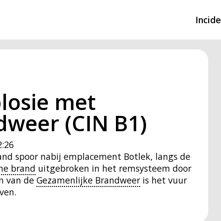
Incid
Overzicht incidente
Hulpdiensten nodig
losie met
CIN-meldingen
dweer (CIN B1)
:26
aand spoor nabij emplacement Botlek, langs de
ine brand
uitgebroken in het remsysteem door
en van de
Gezamenlijke Brandweer
is het vuur
ven.