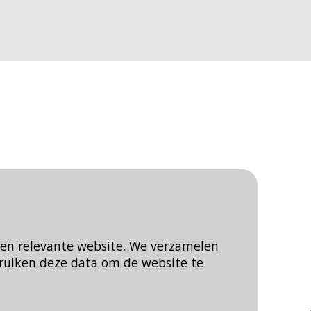
een relevante website. We verzamelen
ruiken deze data om de website te
Blijf op de hoogte