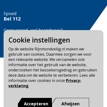
Spoed
Bel
112
Geen spoed, wel brandweer?
Bel
0900 0904
Cookie instellingen
Veilig Leven?
Op de website Rijnmondveilig.nl maken we
Bel 0900-8387
gebruik van cookies. Daarmee zorgen we voor
een relevante website. We verzamelen ook
informatie over het gebruik van de website,
onderzoeken het bezoekersgedrag en gebruiken
deze data om de website te verbeteren. Lees alle
informatie over cookies in onze
Privacy-
Blijf op de hoogte
verklaring
.
Cookie- en Privacybeleid
Toegankelijkheid
Accepteren
Afwijzen