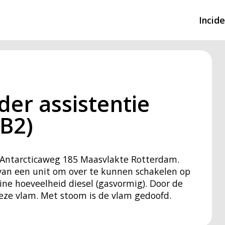
Incid
Overzicht incidente
Hulpdiensten nodig
er assistentie
CIN-meldingen
B2)
s Antarcticaweg 185 Maasvlakte Rotterdam.
 van een unit om over te kunnen schakelen op
ine hoeveelheid diesel (gasvormig). Door de
eze vlam. Met stoom is de vlam gedoofd.