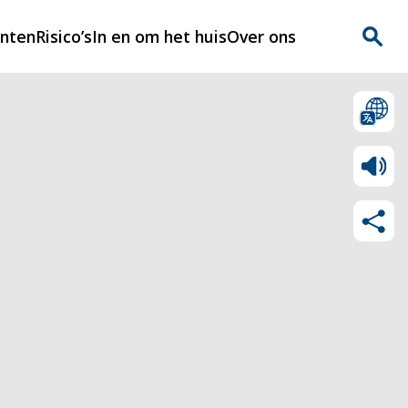
enten
Risico’s
In en om het huis
Over ons
n
Over Rijnmondveilig
?
Nieuws
Veilig Leven
Contact