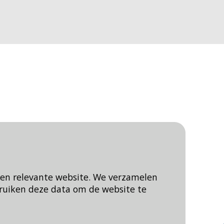
een relevante website. We verzamelen
ruiken deze data om de website te
Blijf op de hoogte