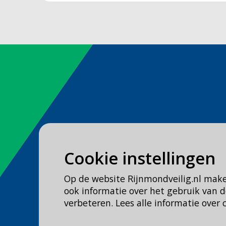
Spoed
Cookie instellingen
Bel
112
Op de website Rijnmondveilig.nl mak
Geen spoed, wel brandweer?
ook informatie over het gebruik van
Bel
0900 0904
verbeteren. Lees alle informatie over 
Veilig Leven?