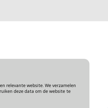
een relevante website. We verzamelen
ruiken deze data om de website te
Blijf op de hoogte