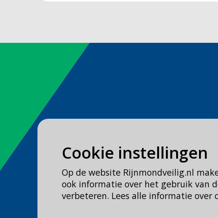
Spoed
Cookie instellingen
Bel
112
Op de website Rijnmondveilig.nl mak
Geen spoed, wel brandweer?
ook informatie over het gebruik van
Bel
0900 0904
verbeteren. Lees alle informatie over 
Veilig Leven?