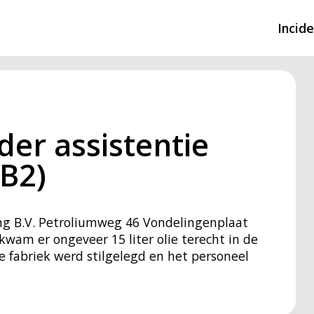
Incid
Overzicht incidente
Hulpdiensten nodig
er assistentie
CIN-meldingen
B2)
ng B.V. Petroliumweg 46 Vondelingenplaat
kwam er ongeveer 15 liter olie terecht in de
 fabriek werd stilgelegd en het personeel