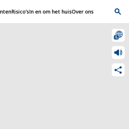
enten
Risico’s
In en om het huis
Over ons
n
Over Rijnmondveilig
?
Nieuws
Veilig Leven
Contact