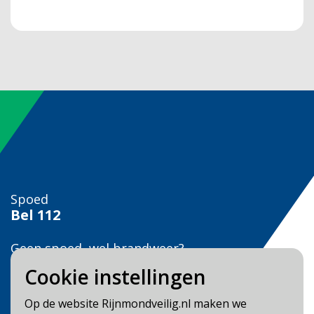
Spoed
Bel
112
Geen spoed, wel brandweer?
Bel
0900 0904
Cookie instellingen
Veilig Leven?
Op de website Rijnmondveilig.nl maken we
Bel 0900-8387