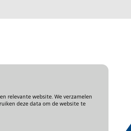
een relevante website. We verzamelen
ruiken deze data om de website te
Blijf op de hoogte