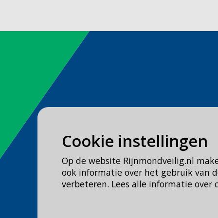
Spoed
Cookie instellingen
Bel
112
Op de website Rijnmondveilig.nl mak
Geen spoed, wel brandweer?
ook informatie over het gebruik van
Bel
0900 0904
verbeteren. Lees alle informatie over 
Veilig Leven?
Bel 0900-8387