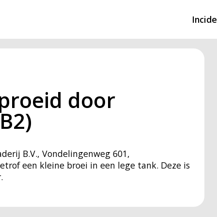
Incid
Overzicht incidente
Hulpdiensten nodig
proeid door
CIN-meldingen
B2)
aderij B.V., Vondelingenweg 601,
rof een kleine broei in een lege tank. Deze is
.