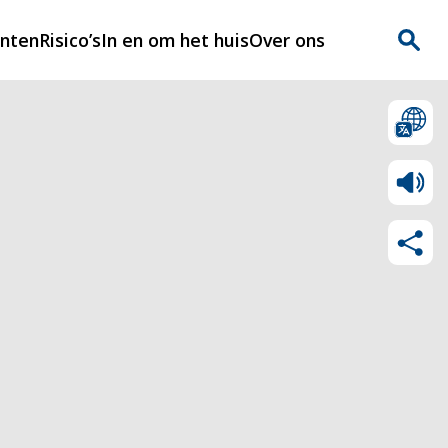
enten
Risico’s
In en om het huis
Over ons
n
Over Rijnmondveilig
?
Nieuws
Veilig Leven
Contact