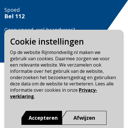
Spoed
Bel
112
Geen spoed, wel brandweer?
Bel
0900 0904
Cookie instellingen
Veilig Leven?
Op de website Rijnmondveilig.nl maken we
Bel 0900-8387
gebruik van cookies. Daarmee zorgen we voor
een relevante website. We verzamelen ook
informatie over het gebruik van de website,
onderzoeken het bezoekersgedrag en gebruiken
deze data om de website te verbeteren. Lees alle
informatie over cookies in onze
Privacy-
Blijf op de hoogte
verklaring
.
Cookie- en Privacybeleid
Toegankelijkheid
Accepteren
Afwijzen
Dit is een website van
:
Veiligheidsregio Rotterdam-