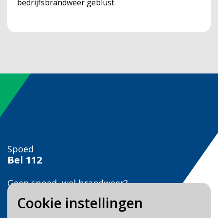
bedrijfsbrandweer geblust.
Spoed
Bel
112
Geen spoed, wel brandweer?
Bel
0900 0904
Cookie instellingen
Veilig Leven?