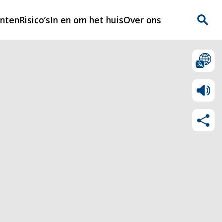
enten
Risico’s
In en om het huis
Over ons
n
Over Rijnmondveilig
?
Nieuws
Veilig Leven
Contact