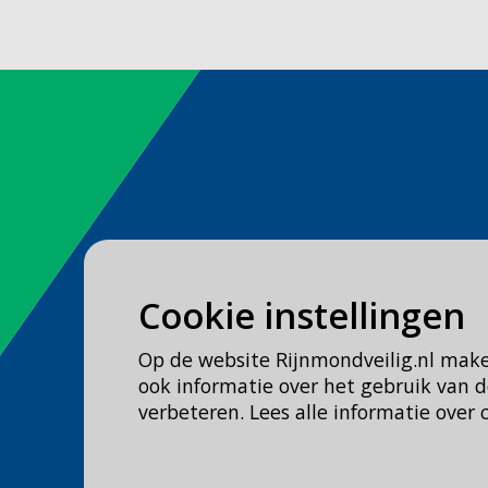
Spoed
Cookie instellingen
Bel
112
Op de website Rijnmondveilig.nl mak
Geen spoed, wel brandweer?
ook informatie over het gebruik van
Bel
0900 0904
verbeteren. Lees alle informatie over 
Veilig Leven?
Bel 0900-8387