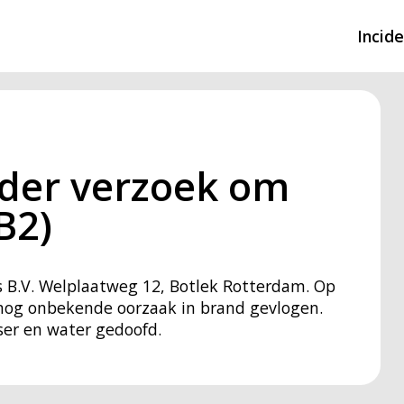
Incid
Overzicht incidente
Hulpdiensten nodig
nder verzoek om
CIN-meldingen
B2)
 B.V. Welplaatweg 12, Botlek Rotterdam. Op
 nog onbekende oorzaak in brand gevlogen.
ser en water gedoofd.