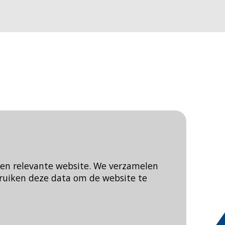
een relevante website. We verzamelen
ruiken deze data om de website te
Blijf op de hoogte