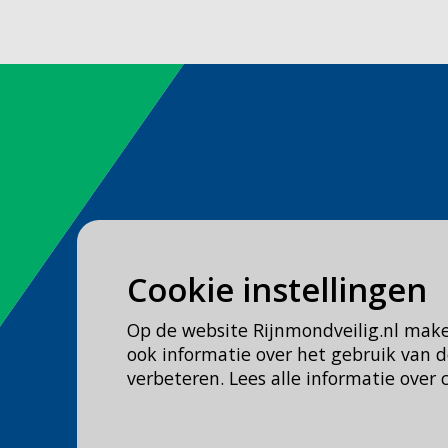
Spoed
Cookie instellingen
Bel
112
Op de website Rijnmondveilig.nl mak
Geen spoed, wel brandweer?
ook informatie over het gebruik van
Bel
0900 0904
verbeteren. Lees alle informatie over 
Veilig Leven?
Bel 0900-8387