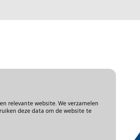
een relevante website. We verzamelen
ruiken deze data om de website te
Blijf op de hoogte