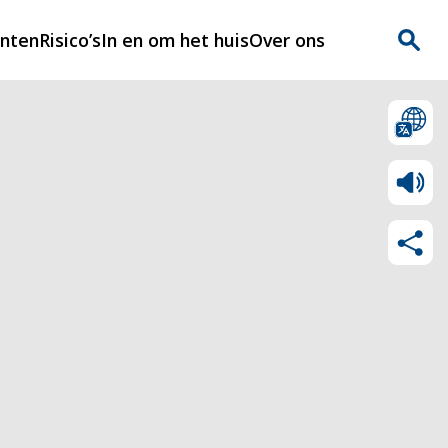
enten
Risico’s
In en om het huis
Over ons
n
Over Rijnmondveilig
?
Nieuws
Veilig Leven
Contact