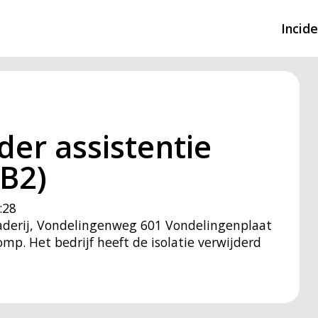
Incid
Overzicht incidente
Hulpdiensten nodig
er assistentie
CIN-meldingen
B2)
:28
naderij, Vondelingenweg 601 Vondelingenplaat
omp. Het bedrijf heeft de isolatie verwijderd