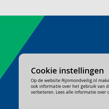
Spoed
Cookie instellingen
Bel
112
Op de website Rijnmondveilig.nl mak
Geen spoed, wel brandweer?
ook informatie over het gebruik van
Bel
0900 0904
verbeteren. Lees alle informatie over 
Veilig Leven?
Bel 0900-8387