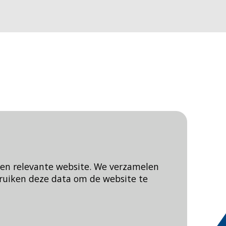
een relevante website. We verzamelen
ruiken deze data om de website te
Blijf op de hoogte