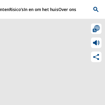
enten
Risico’s
In en om het huis
Over ons
n
Over Rijnmondveilig
?
Nieuws
Veilig Leven
Contact