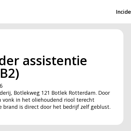
Incid
Overzicht incidente
Hulpdiensten nodig
er assistentie
CIN-meldingen
B2)
6
aderij, Botlekweg 121 Botlek Rotterdam. Door
vonk in het oliehoudend riool terecht
brand is direct door het bedrijf zelf geblust.