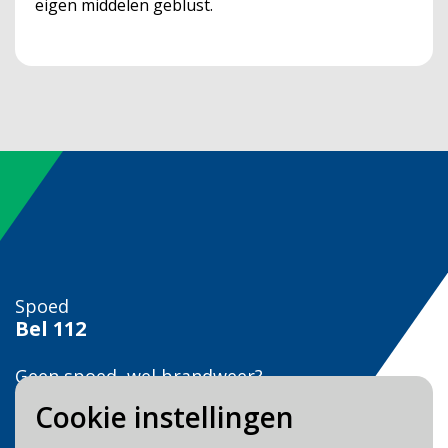
eigen middelen geblust.
Spoed
Bel
112
Geen spoed, wel brandweer?
Bel
0900 0904
Cookie instellingen
Veilig Leven?