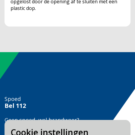
opgelost door de opening af te sluiten met een
plastic dop.
Spoed
Bel
112
Geen spoed, wel brandweer?
Bel
0900 0904
Cookie instellingen