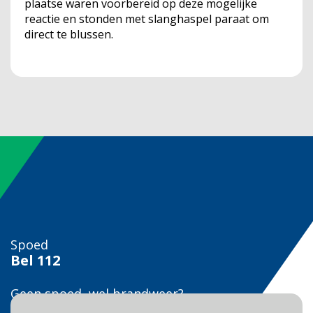
plaatse waren voorbereid op deze mogelijke
reactie en stonden met slanghaspel paraat om
direct te blussen.
Spoed
Bel
112
Geen spoed, wel brandweer?
Bel
0900 0904