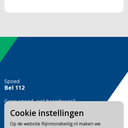
Spoed
Bel
112
Geen spoed, wel brandweer?
Bel
0900 0904
Cookie instellingen
Veilig Leven?
Op de website Rijnmondveilig.nl maken we
Bel 0900-8387