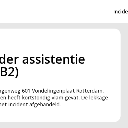
Incid
Overzicht incidente
Hulpdiensten nodig
er assistentie
CIN-meldingen
B2)
lingenweg 601 Vondelingenplaat Rotterdam.
t en heeft kortstondig vlam gevat. De lekkage
 het
incident
afgehandeld.