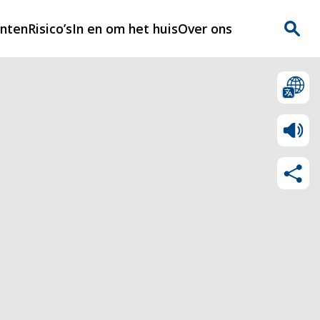
enten
Risico’s
In en om het huis
Over ons
n
Over Rijnmondveilig
?
Nieuws
Veilig Leven
Contact