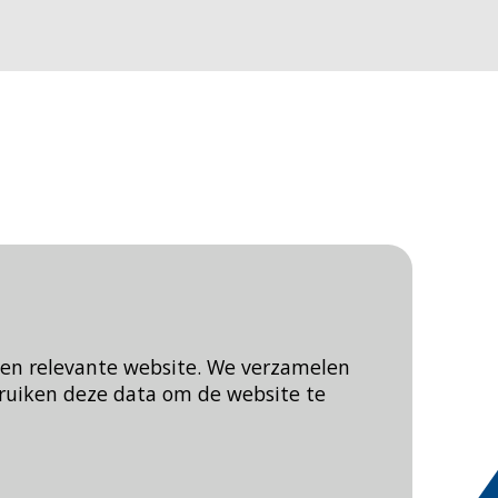
een relevante website. We verzamelen
ruiken deze data om de website te
Blijf op de hoogte