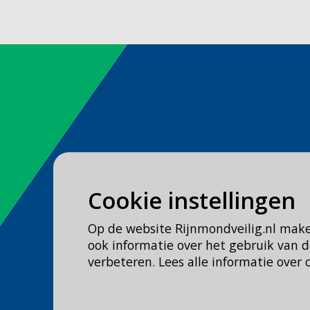
Spoed
Cookie instellingen
Bel
112
Op de website Rijnmondveilig.nl mak
Geen spoed, wel brandweer?
ook informatie over het gebruik van
Bel
0900 0904
verbeteren. Lees alle informatie over 
Veilig Leven?
Bel 0900-8387