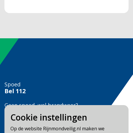
Spoed
Bel
112
Geen spoed, wel brandweer?
Bel
0900 0904
Cookie instellingen
Veilig Leven?
Op de website Rijnmondveilig.nl maken we
Bel 0900-8387