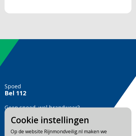
Spoed
Bel
112
Geen spoed, wel brandweer?
Bel
0900 0904
Cookie instellingen
Veilig Leven?
Op de website Rijnmondveilig.nl maken we
Bel 0900-8387