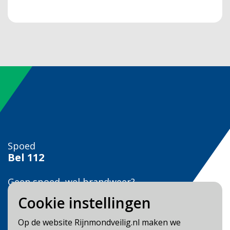
Spoed
Bel
112
Geen spoed, wel brandweer?
Bel
0900 0904
Cookie instellingen
Veilig Leven?
Op de website Rijnmondveilig.nl maken we
Bel 0900-8387