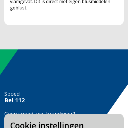
vlamgevat. Dit is direct met eigen blusmiddelen
geblust.
Spoed
Bel
112
Geen spoed, wel brandweer?
Bel
0900 0904
Cookie instellingen