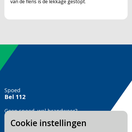
van de flens is de lekkage gestopt.
Spoed
Bel
112
Geen spoed, wel brandweer?
Bel
0900 0904
Cookie instellingen
Veilig Leven?