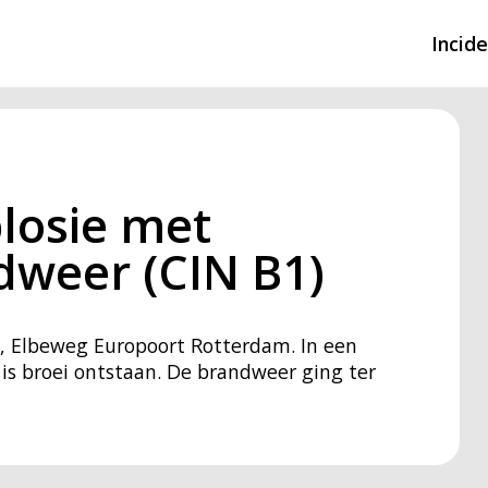
Incid
Overzicht incidente
Hulpdiensten nodig
losie met
CIN-meldingen
dweer (CIN B1)
d, Elbeweg Europoort Rotterdam. In een
 is broei ontstaan. De brandweer ging ter