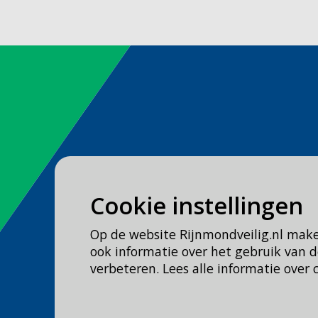
Spoed
Cookie instellingen
Bel
112
Op de website Rijnmondveilig.nl mak
Geen spoed, wel brandweer?
ook informatie over het gebruik van
Bel
0900 0904
verbeteren. Lees alle informatie over 
Veilig Leven?
Bel 0900-8387