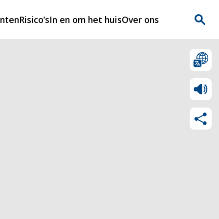
enten
Risico’s
In en om het huis
Over ons
n
Over Rijnmondveilig
?
Nieuws
Veilig Leven
Contact