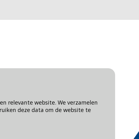
een relevante website. We verzamelen
ruiken deze data om de website te
Blijf op de hoogte