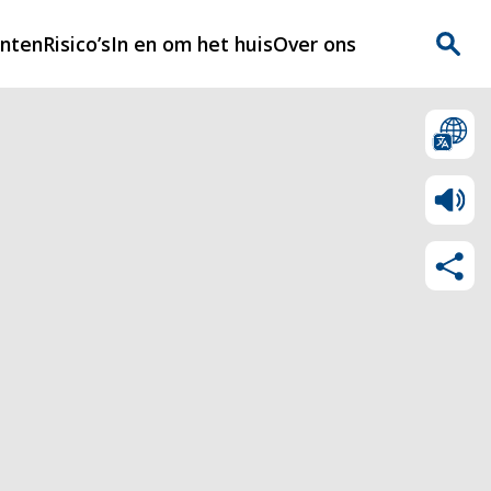
enten
Risico’s
In en om het huis
Over ons
n
Over Rijnmondveilig
?
Nieuws
Veilig Leven
Contact