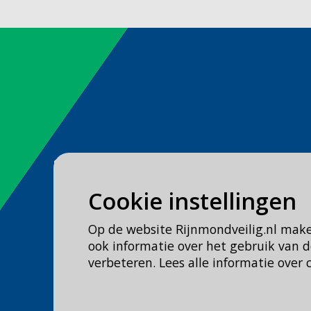
Spoed
Bel
112
Cookie instellingen
Geen spoed, wel brandweer?
Op de website Rijnmondveilig.nl mak
Bel
0900 0904
ook informatie over het gebruik van
verbeteren. Lees alle informatie over 
Veilig Leven?
Bel 0900-8387