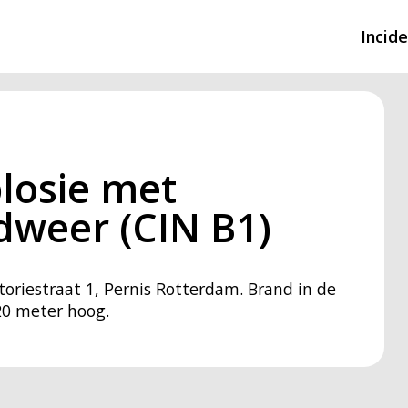
Incid
Overzicht incidente
Hulpdiensten nodig
losie met
CIN-meldingen
dweer (CIN B1)
oriestraat 1, Pernis Rotterdam. Brand in de
20 meter hoog.