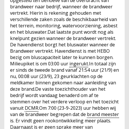
opgesteld ten behoeve van de overdracht van
brandweer naar bedrijf, wanneer de brandweer
vertrekt. Hierin is rekening gehouden met
verschillende zaken zoals de beschikbaarheid van
het terrein, monitoring, watervoorziening, asbest
en het bluswater.Dat laatste punt wordt nog als
knelpunt gezien wanneer de brandweer vertrekt.
De havendienst borgt het bluswater wanneer de
Brandweer vertrekt. Havendienst is met HEBO
bezig om bluscapaciteit later te kunnen borgen.
Milieupiket is om 03:00 uur
ingerukt
.In totaal zijn
er sinds de tweede brand vanaf 21:54 uur (21/9) en
nu, 00:08 uur (23/9), 23 geurklachten op de
meldkamer binnen gekomen naar aanleiding van
deze brand.De vaste toezichthouder van het
bedrijf wordt vandaag benaderd om af te
stemmen over het verdere verloop en het toezicht
vanuit
DCMR
.Om 7:00 (23-9-2023) uur hebben wij
van de brandweer begrepen dat de
brand meester
is. Er vindt geen rookontwikkeling meer plaats.
Daarnaast is er geen sprake meer van