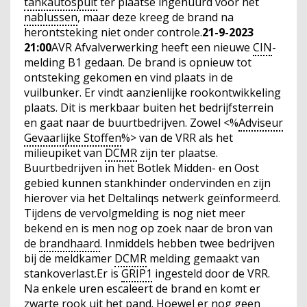
tankautospuit
ter plaatse ingehuurd voor het
nablussen
, maar deze kreeg de brand na
herontsteking niet onder controle.
21-9-2023
21:00
AVR Afvalverwerking heeft een nieuwe
CIN
-
melding B1 gedaan. De brand is opnieuw tot
ontsteking gekomen en vind plaats in de
vuilbunker. Er vindt aanzienlijke rookontwikkeling
plaats. Dit is merkbaar buiten het bedrijfsterrein
en gaat naar de buurtbedrijven. Zowel <%
Adviseur
Gevaarlijke Stoffen
%> van de VRR als het
milieupiket van
DCMR
zijn ter plaatse.
Buurtbedrijven in het Botlek Midden- en Oost
gebied kunnen stankhinder ondervinden en zijn
hierover via het Deltalinqs netwerk geïnformeerd.
Tijdens de vervolgmelding is nog niet meer
bekend en is men nog op zoek naar de bron van
de
brandhaard
. Inmiddels hebben twee bedrijven
bij de meldkamer
DCMR
melding gemaakt van
stankoverlast.Er is
GRIP1
ingesteld door de VRR.
Na enkele uren escaleert de brand en komt er
zwarte rook uit het pand. Hoewel er nog geen