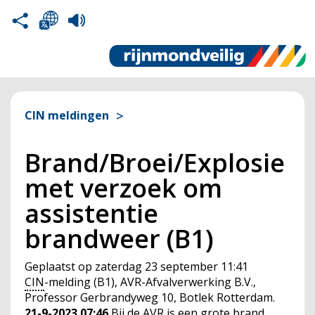
CIN meldingen
Brand/Broei/Explosie
met verzoek om
assistentie
brandweer (B1)
Geplaatst op
zaterdag 23 september 11:41
CIN
-melding (B1), AVR-Afvalverwerking B.V.,
Professor Gerbrandyweg 10, Botlek Rotterdam.
21-9-2023 07:46
Bij de AVR is een
grote brand