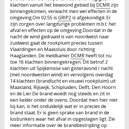
klachten vanuit het bewoond gebied bij
DCMR
zijn
binnengekomen, verwacht men wel effecten in de
omgeving.Om 02.55 is
GRIP2
is afgekondigd. Er
zijn zorgen over langdurige problemen m.b.t. het
afval en effecten op de omgeving.Doordat in de
nacht de wind gedraaid is van noordwest naar
zuidwest gaat de rookpluim precies tussen
Vlaardingen en Maassluis door richting
Haaglanden. De meldkamer
DCMR
heeft tot nu
toe 16 klachten binnengekregen. Dit betrof 2
klachten uit Spijkenisse van gisteravond / nacht
(met noordwesten wind) en vervolgens overdag
14 klachten (brandlucht en visueel rookpluim) uit
Maasland, Rijswijk, Schipluiden, Delft, Den Hoorn
en de Lier.De brand woedt nog steeds en zit in
een kelder onder de ovens. Doordat men hier niet
bij kan, is het onduidelijk wat er in precies de
brand staat. Er is geen sprake van brand in de
losbunkers waar het afval in opgeslagen ligt. Zie
meer informatie over de brandbestrijding op