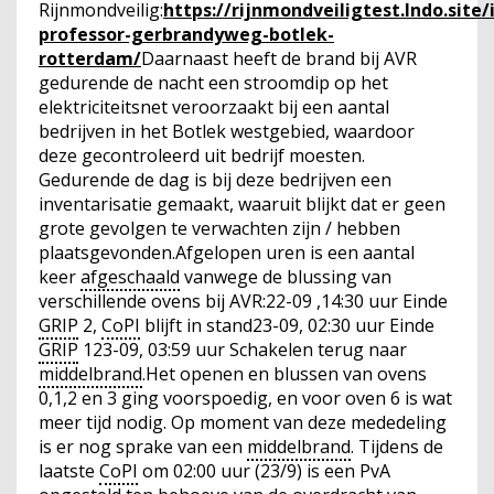
Rijnmondveilig:
https://rijnmondveiligtest.lndo.site
professor-gerbrandyweg-botlek-
rotterdam/
Daarnaast heeft de brand bij AVR
gedurende de nacht een stroomdip op het
elektriciteitsnet veroorzaakt bij een aantal
bedrijven in het Botlek westgebied, waardoor
deze gecontroleerd uit bedrijf moesten.
Gedurende de dag is bij deze bedrijven een
inventarisatie gemaakt, waaruit blijkt dat er geen
grote gevolgen te verwachten zijn / hebben
plaatsgevonden.Afgelopen uren is een aantal
keer
afgeschaald
vanwege de blussing van
verschillende ovens bij AVR:22-09 ,14:30 uur Einde
GRIP
2,
CoPI
blijft in stand23-09, 02:30 uur Einde
GRIP
123-09, 03:59 uur Schakelen terug naar
middelbrand
.Het openen en blussen van ovens
0,1,2 en 3 ging voorspoedig, en voor oven 6 is wat
meer tijd nodig. Op moment van deze mededeling
is er nog sprake van een
middelbrand
. Tijdens de
laatste
CoPI
om 02:00 uur (23/9) is een PvA