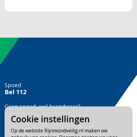
Spoed
Bel
112
Geen spoed, wel brandweer?
Bel
0900 0904
Cookie instellingen
Veilig Leven?
Op de website Rijnmondveilig.nl maken we
Bel 0900-8387