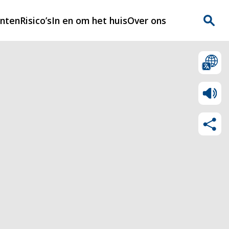
enten
Risico’s
In en om het huis
Over ons
n
Over Rijnmondveilig
?
Nieuws
Veilig Leven
Contact