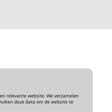
een relevante website. We verzamelen
ruiken deze data om de website te
Blijf op de hoogte