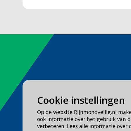
Spoed
Cookie instellingen
Bel
112
Op de website Rijnmondveilig.nl mak
Geen spoed, wel brandweer?
ook informatie over het gebruik van
Bel
0900 0904
verbeteren. Lees alle informatie over 