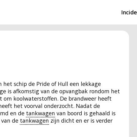
Incid
Overzicht incidente
Hulpdiensten nodig
CIN-meldingen
n het schip de Pride of Hull een lekkage
age is afkomstig van de opvangbak rondom het
at om koolwaterstoffen. De brandweer heeft
 heeft het voorval onderzocht. Nadat de
uimd en de
tankwagen
van boord is gehaald is
s van de
tankwagen
zijn dicht en er is verder