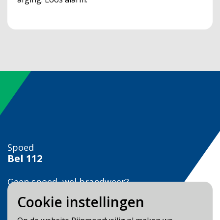
Spoed
Bel
112
Geen spoed, wel brandweer?
Bel
0900 0904
Cookie instellingen
Veilig Leven?