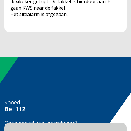
flexikoker getript. De fakkel is hierdoor aan. Er
gaan KWS naar de fakkel.
Het sitealarm is afgegaan.
Spoed
Bel
112
Geen spoed, wel brandweer?
Bel
0900 0904