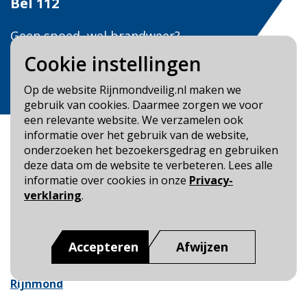
Bel
112
Geen spoed, wel brandweer?
Bel
0900 0904
Cookie instellingen
Veilig Leven?
Op de website Rijnmondveilig.nl maken we
Bel 0900-8387
gebruik van cookies. Daarmee zorgen we voor
een relevante website. We verzamelen ook
informatie over het gebruik van de website,
onderzoeken het bezoekersgedrag en gebruiken
deze data om de website te verbeteren. Lees alle
informatie over cookies in onze
Privacy-
Blijf op de hoogte
verklaring
.
Cookie- en Privacybeleid
Toegankelijkheid
Accepteren
Afwijzen
Dit is een website van
:
Veiligheidsregio Rotterdam-
Rijnmond