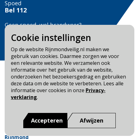
Spoed
Bel
112
Geen spoed, wel brandweer?
Bel
0900 0904
Cookie instellingen
Veilig Leven?
Op de website Rijnmondveilig.nl maken we
Bel 0900-8387
gebruik van cookies. Daarmee zorgen we voor
een relevante website. We verzamelen ook
informatie over het gebruik van de website,
onderzoeken het bezoekersgedrag en gebruiken
deze data om de website te verbeteren. Lees alle
informatie over cookies in onze
Privacy-
Blijf op de hoogte
verklaring
.
Cookie- en Privacybeleid
Toegankelijkheid
Accepteren
Afwijzen
Dit is een website van
:
Veiligheidsregio Rotterdam-
Rijnmond