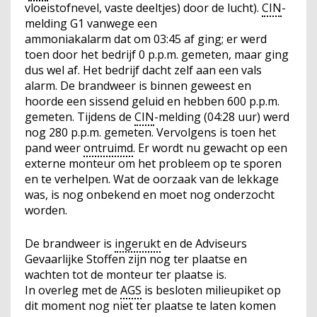
vloeistofnevel, vaste deeltjes) door de lucht).
CIN
-
melding G1 vanwege een
ammoniakalarm dat om 03:45 af ging; er werd
toen door het bedrijf 0 p.p.m. gemeten, maar ging
dus wel af. Het bedrijf dacht zelf aan een vals
alarm. De brandweer is binnen geweest en
hoorde een sissend geluid en hebben 600 p.p.m.
gemeten. Tijdens de
CIN
-melding (04:28 uur) werd
nog 280 p.p.m. gemeten. Vervolgens is toen het
pand weer
ontruimd
. Er wordt nu gewacht op een
externe monteur om het probleem op te sporen
en te verhelpen. Wat de oorzaak van de lekkage
was, is nog onbekend en moet nog onderzocht
worden.
De brandweer is
ingerukt
en de Adviseurs
Gevaarlijke Stoffen zijn nog ter plaatse en
wachten tot de monteur ter plaatse is.
In overleg met de
AGS
is besloten milieupiket op
dit moment nog niet ter plaatse te laten komen