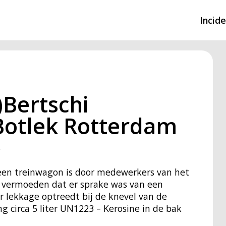
Incid
Overzicht incidente
Hulpdiensten nodig
)Bertschi
CIN-meldingen
otlek Rotterdam
8
 een treinwagon is door medewerkers van het
 vermoeden dat er sprake was van een
er lekkage optreedt bij de knevel van de
ng circa 5 liter UN1223 – Kerosine in de bak