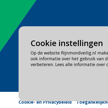
Spoed
Cookie instellingen
Bel
112
Op de website Rijnmondveilig.nl mak
Geen spoed, wel brandweer?
ook informatie over het gebruik van
Bel
0900 0904
verbeteren. Lees alle informatie over 
Veilig Leven?
Bel 0900-8387
Cookie- en Privacybeleid
Toegankelijkh