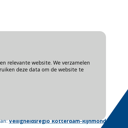
een relevante website. We verzamelen
ruiken deze data om de website te
Blijf op de hoogte
van
:
Veiligheidsregio Rotterdam-Rijnmond