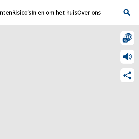
enten
Risico’s
In en om het huis
Over ons
n
Over Rijnmondveilig
?
Nieuws
Veilig Leven
Contact