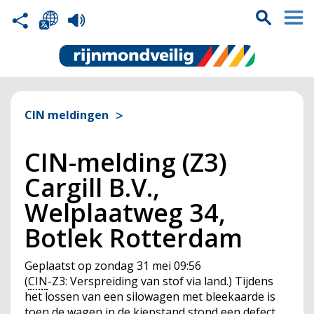
CIN meldingen
CIN-melding (Z3)
Cargill B.V.,
Welplaatweg 34,
Botlek Rotterdam
Geplaatst op
zondag 31 mei 09:56
(
CIN
-Z3: Verspreiding van stof via land.) Tijdens
het lossen van een silowagen met bleekaarde is
toen de wagen in de kiepstand stond een defect