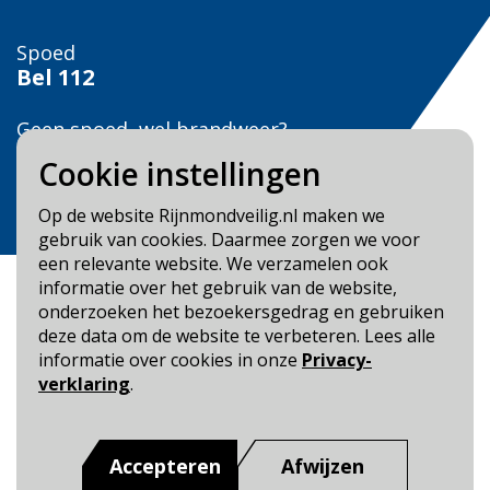
Spoed
Bel
112
Geen spoed, wel brandweer?
Bel
0900 0904
Cookie instellingen
Veilig Leven?
Op de website Rijnmondveilig.nl maken we
Bel 0900-8387
gebruik van cookies. Daarmee zorgen we voor
een relevante website. We verzamelen ook
informatie over het gebruik van de website,
onderzoeken het bezoekersgedrag en gebruiken
deze data om de website te verbeteren. Lees alle
informatie over cookies in onze
Privacy-
Blijf op de hoogte
verklaring
.
Cookie- en Privacybeleid
Toegankelijkheid
Accepteren
Afwijzen