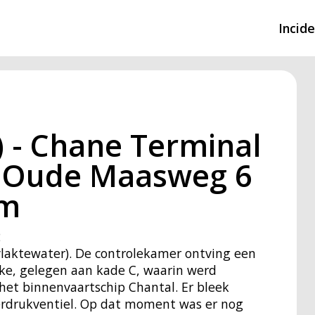
Incid
Overzicht incidente
Hulpdiensten nodig
) - Chane Terminal
CIN-meldingen
) Oude Maasweg 6
am
2
rvlaktewater). De controlekamer ontving een
ke, gelegen aan kade C, waarin werd
het binnenvaartschip Chantal. Er bleek
verdrukventiel. Op dat moment was er nog