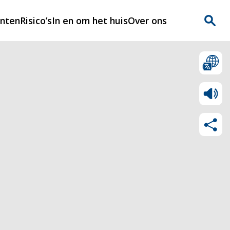
enten
Risico’s
In en om het huis
Over ons
n
Over Rijnmondveilig
?
Nieuws
Veilig Leven
Contact