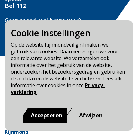
Bel
112
Geen spoed, wel brandweer?
Bel
0900 0904
Cookie instellingen
Veilig Leven?
Op de website Rijnmondveilig.nl maken we
Bel 0900-8387
gebruik van cookies. Daarmee zorgen we voor
een relevante website. We verzamelen ook
informatie over het gebruik van de website,
onderzoeken het bezoekersgedrag en gebruiken
deze data om de website te verbeteren. Lees alle
informatie over cookies in onze
Privacy-
Blijf op de hoogte
verklaring
.
Cookie- en Privacybeleid
Toegankelijkheid
Accepteren
Afwijzen
Dit is een website van
:
Veiligheidsregio Rotterdam-
Rijnmond