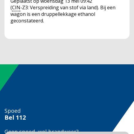
Geplaatst op
woensdag 13 mei 09:42
(
CIN
-Z3: Verspreiding van stof via land). Bij een
wagon is een druppellekkage ethanol
geconstateerd.
Spoed
Bel
112
Geen spoed, wel brandweer?