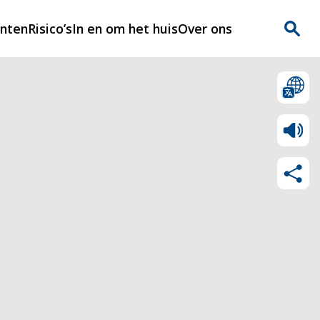
enten
Risico’s
In en om het huis
Over ons
n
Over Rijnmondveilig
?
Nieuws
Veilig Leven
Contact