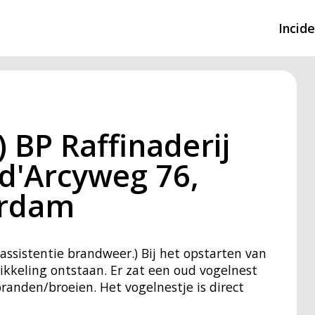
Incid
Overzicht incidente
Hulpdiensten nodig
 BP Raffinaderij
CIN-meldingen
 d'Arcyweg 76,
erdam
assistentie brandweer.) Bij het opstarten van
twikkeling ontstaan. Er zat een oud vogelnest
branden/broeien. Het vogelnestje is direct