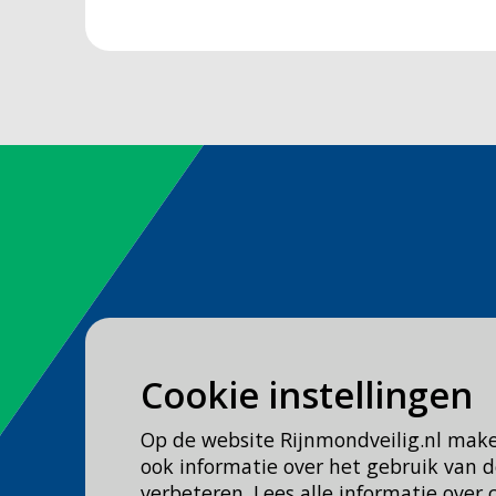
Spoed
Cookie instellingen
Bel
112
Op de website Rijnmondveilig.nl mak
Geen spoed, wel brandweer?
ook informatie over het gebruik van
Bel
0900 0904
verbeteren. Lees alle informatie over 