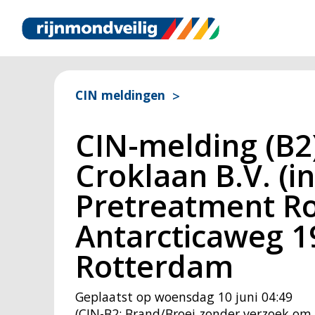
CIN meldingen
CIN-melding (B2
Croklaan B.V. (i
Pretreatment Ro
Antarcticaweg 1
Rotterdam
Geplaatst op
woensdag 10 juni 04:49
(
CIN
-B2: Brand/Broei zonder verzoek om 