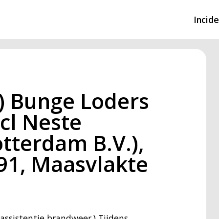
Incid
Overzicht incidente
Hulpdiensten nodig
) Bunge Loders
CIN-meldingen
ncl Neste
tterdam B.V.),
91, Maasvlakte
assistentie brandweer.) Tijdens