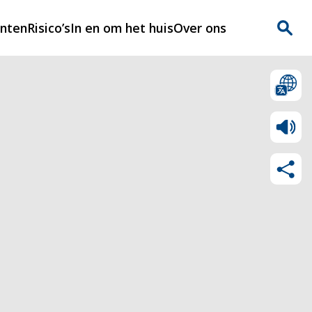
enten
Risico’s
In en om het huis
Over ons
n
Over Rijnmondveilig
?
Nieuws
Veilig Leven
Contact