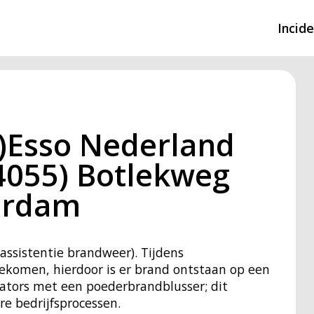
Incid
Overzicht incidente
Hulpdiensten nodig
)Esso Nederland
CIN-meldingen
n4055) Botlekweg
terdam
assistentie brandweer). Tijdens
gekomen, hierdoor is er brand ontstaan op een
rators met een poederbrandblusser; dit
e bedrijfsprocessen.