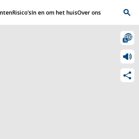
enten
Risico’s
In en om het huis
Over ons
n
Over Rijnmondveilig
?
Nieuws
Veilig Leven
Contact