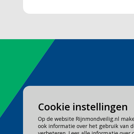
Spoed
Cookie instellingen
Bel
112
Op de website Rijnmondveilig.nl mak
Geen spoed, wel brandweer?
ook informatie over het gebruik van
Bel
0900 0904
verbeteren. Lees alle informatie over 