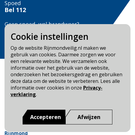
Spoed
Bel
112
Geen spoed, wel brandweer?
Bel
0900 0904
Cookie instellingen
Veilig Leven?
Op de website Rijnmondveilig.nl maken we
Bel 0900-8387
gebruik van cookies. Daarmee zorgen we voor
een relevante website. We verzamelen ook
informatie over het gebruik van de website,
onderzoeken het bezoekersgedrag en gebruiken
deze data om de website te verbeteren. Lees alle
informatie over cookies in onze
Privacy-
Blijf op de hoogte
verklaring
.
Cookie- en Privacybeleid
Toegankelijkheid
Accepteren
Afwijzen
Dit is een website van
:
Veiligheidsregio Rotterdam-
Rijnmond