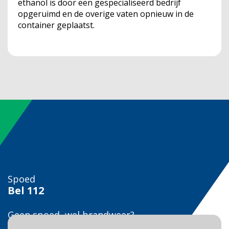
ethanol is door een gespecialiseerd bedrijf
opgeruimd en de overige vaten opnieuw in de
container geplaatst.
Spoed
Bel
112
Geen spoed, wel brandweer?
Bel
0900 0904