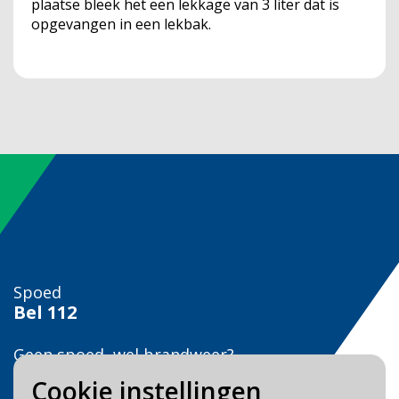
plaatse bleek het een lekkage van 3 liter dat is
opgevangen in een lekbak.
Spoed
Bel
112
Geen spoed, wel brandweer?
Bel
0900 0904
Cookie instellingen