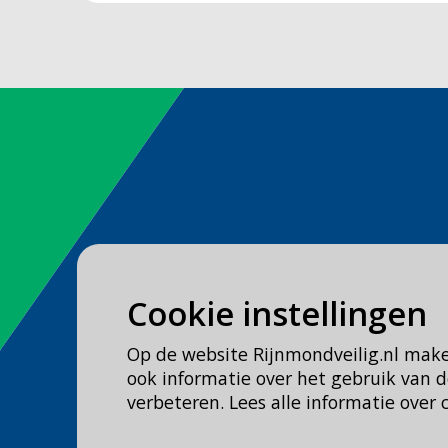
Spoed
Cookie instellingen
Bel
112
Op de website Rijnmondveilig.nl mak
Geen spoed, wel brandweer?
ook informatie over het gebruik van
Bel
0900 0904
verbeteren. Lees alle informatie over 
Veilig Leven?