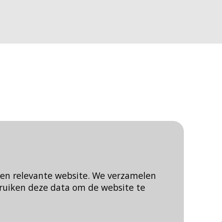
een relevante website. We verzamelen
ruiken deze data om de website te
Blijf op de hoogte