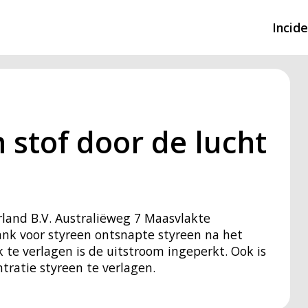
Incid
Overzicht incidente
Hulpdiensten nodig
 stof door de lucht
CIN-meldingen
land B.V. Australiëweg 7 Maasvlakte
nk voor styreen ontsnapte styreen na het
 te verlagen is de uitstroom ingeperkt. Ook is
ratie styreen te verlagen.