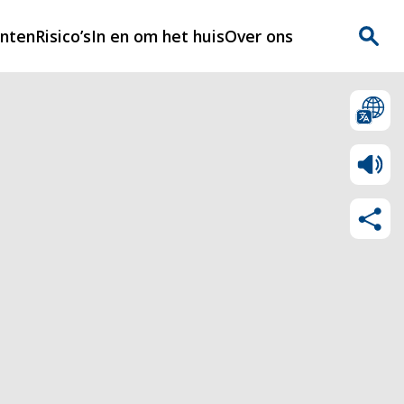
enten
Risico’s
In en om het huis
Over ons
n
Over Rijnmondveilig
?
Nieuws
Veilig Leven
Contact