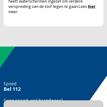
heeft waterschermen ingezet om verdere
verspreiding van de stof tegen te gaan.Lees
hier
meer.
Spoed
Bel
112
Geen spoed, wel brandweer?
Bel
0900 0904