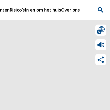
enten
Risico’s
In en om het huis
Over ons
n
Over Rijnmondveilig
?
Nieuws
Veilig Leven
Contact