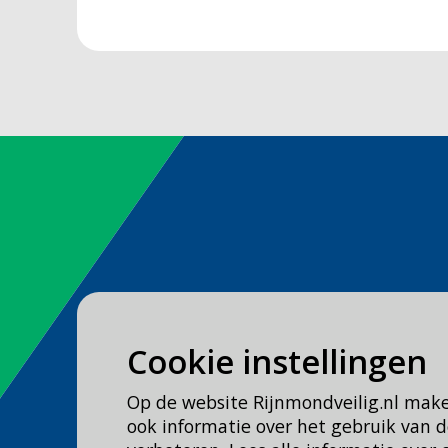
Spoed
Cookie instellingen
Bel
112
Op de website Rijnmondveilig.nl mak
Geen spoed, wel brandweer?
ook informatie over het gebruik van
Bel
0900 0904