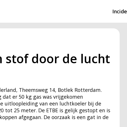
Incid
Overzicht incidente
Hulpdiensten nodig
 stof door de lucht
CIN-meldingen
ederland, Theemsweg 14, Botlek Rotterdam.
 dat er 50 kg gas was vrijgekomen
e uitloopleiding van een luchtkoeler bij de
 tot 25 meter. De ETBE is gelijk gestopt en is
tkoppen afgegaan. De oorzaak is een gat in de