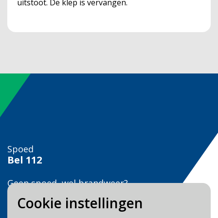
uitstoot. De klep is vervangen.
Spoed
Bel
112
Geen spoed, wel brandweer?
Bel
0900 0904
Cookie instellingen
Veilig Leven?